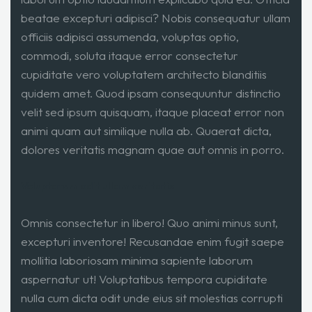
beatae excepturi adipisci? Nobis consequatur ullam
officiis adipisci assumenda, voluptas optio,
commodi, soluta itaque error consectetur
cupiditate vero voluptatem architecto blanditiis
quidem amet. Quod ipsam consequuntur distinctio
velit sed ipsum quisquam, itaque placeat error non
animi quam aut similique nulla ab. Quaerat dicta,
dolores veritatis magnam quae aut omnis in porro.
Voluptatem odit ullam veritatis
Omnis consectetur in libero! Quo animi minus sunt,
excepturi inventore! Recusandae enim fugit saepe
mollitia laboriosam minima sapiente laborum
aspernatur ut! Voluptatibus tempora cupiditate
nulla cum dicta odit unde eius sit molestias corrupti