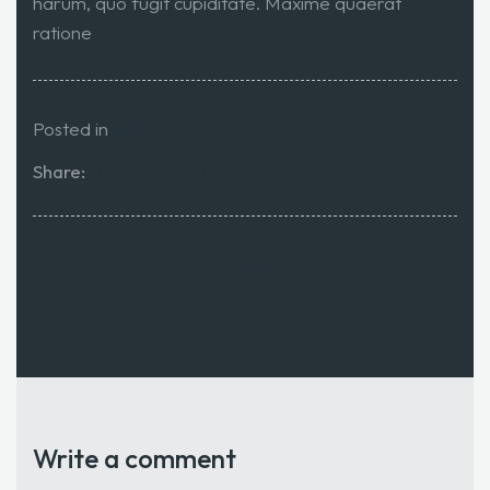
harum, quo fugit cupiditate. Maxime quaerat
ratione
Posted in
Art
Share:
ALL POSTS
Write a comment