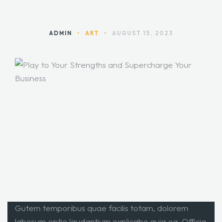
ADMIN
•
ART
•
AUGUST 15, 2023
Gutem temporibus quae facilis totam, dolorem
laborum optio laudantium explicabo quia ea. Officia