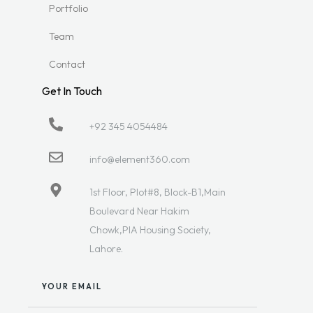
Portfolio
Team
Contact
Get In Touch
+92 345 4054484
info@element360.com
1st Floor, Plot#8, Block-B1,Main
Boulevard Near Hakim
Chowk,PIA Housing Society,
Lahore.
YOUR EMAIL