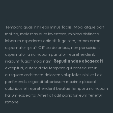
Amet at odit pariatur eum tenetur
Tempora quasi nihil eos minus facilis. Modi atque odit
mollitia, molestias eum inventore, minima distinctio
laborum asperiores odio sit fuga rem, totam error
aspernatur ipsa? Officia doloribus, non perspiciatis,
aspernatur a numquam pariatur reprehenderit,
incidunt fugiat modi nam.
Repudiandae obcaecati
excepturi, autem dicta tempore qui consequatur
quisquam architecto dolorem voluptates nihil est ex
perferendis eligendi laboriosam maxime placeat
doloribus et reprehenderit beatae tempora numquam
harum expedita! Amet at odit pariatur eum tenetur
ratione