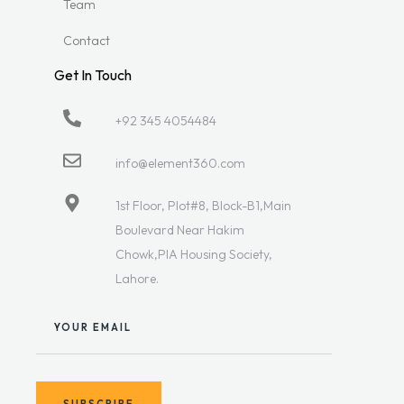
Team
Contact
Get In Touch
+92 345 4054484
info@element360.com
1st Floor, Plot#8, Block-B1,Main
Boulevard Near Hakim
Chowk,PIA Housing Society,
Lahore.
YOUR EMAIL