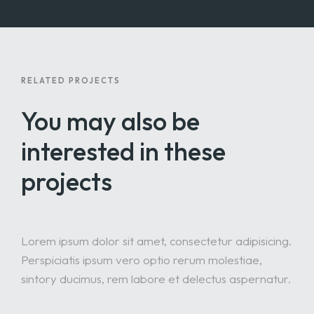
RELATED PROJECTS
You may also be
interested
in these
projects
Lorem ipsum dolor sit amet, consectetur adipisicing.
Perspiciatis ipsum vero optio rerum molestiae,
sintory ducimus, rem labore et delectus aspernatur.