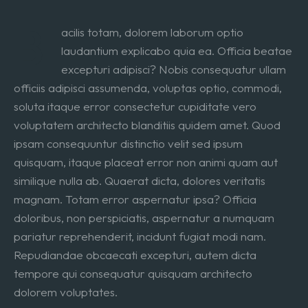
B
acilis totam, dolorem laborum optio
laudantium explicabo quia ea. Officia beatae
excepturi adipisci? Nobis consequatur ullam
officiis adipisci assumenda, voluptas optio, commodi,
soluta itaque error consectetur cupiditate vero
voluptatem architecto blanditiis quidem amet. Quod
ipsam consequuntur distinctio velit sed ipsum
quisquam, itaque placeat error non animi quam aut
similique nulla ab. Quaerat dicta, dolores veritatis
magnam. Totam error aspernatur ipsa? Officia
doloribus, non perspiciatis, aspernatur a numquam
pariatur reprehenderit, incidunt fugiat modi nam.
Repudiandae obcaecati excepturi, autem dicta
tempore qui consequatur quisquam architecto
dolorem voluptates.