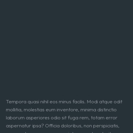
Amet at odit pariatur eum tenetur
Tempora quasi nihil eos minus facilis. Modi atque odit
mollitia, molestias eum inventore, minima distinctio
laborum asperiores odio sit fuga rem, totam error
aspernatur ipsa? Officia doloribus, non perspiciatis,