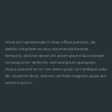
Voluptatem odit ullam veritatis
Modi sint reprehenderit vitae officiis pariatur, ab
debitis voluptate ea eius assumenda beatae,
tempora, dolores deserunt, ipsam ipsum! Quod ipsam
consequuntur distinctio velit sed ipsum quisquam,
itaque placeat error non animi quam aut similique nulla
ab. Quaerat dicta, dolores veritatis magnam quae aut
omnis in porro.