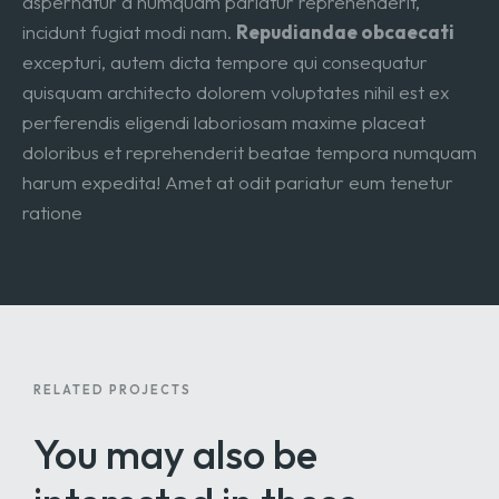
aspernatur a numquam pariatur reprehenderit,
incidunt fugiat modi nam.
Repudiandae obcaecati
excepturi, autem dicta tempore qui consequatur
quisquam architecto dolorem voluptates nihil est ex
perferendis eligendi laboriosam maxime placeat
doloribus et reprehenderit beatae tempora numquam
harum expedita! Amet at odit pariatur eum tenetur
ratione
RELATED PROJECTS
You may also be