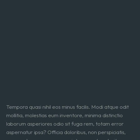
Amet at odit pariatur eum tenetur
Tempora quasi nihil eos minus facilis. Modi atque odit
mollitia, molestias eum inventore, minima distinctio
laborum asperiores odio sit fuga rem, totam error
aspernatur ipsa? Officia doloribus, non perspiciatis,