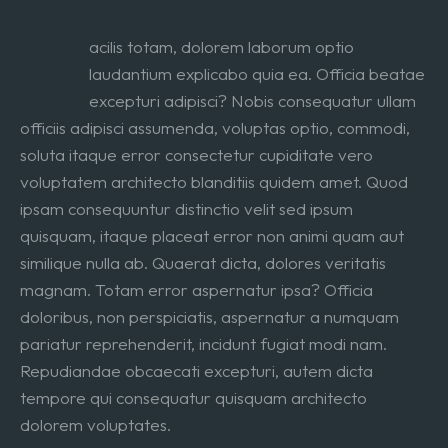
B
acilis totam, dolorem laborum optio
laudantium explicabo quia ea. Officia beatae
excepturi adipisci? Nobis consequatur ullam
officiis adipisci assumenda, voluptas optio, commodi,
soluta itaque error consectetur cupiditate vero
voluptatem architecto blanditiis quidem amet. Quod
ipsam consequuntur distinctio velit sed ipsum
quisquam, itaque placeat error non animi quam aut
similique nulla ab. Quaerat dicta, dolores veritatis
magnam. Totam error aspernatur ipsa? Officia
doloribus, non perspiciatis, aspernatur a numquam
pariatur reprehenderit, incidunt fugiat modi nam.
Repudiandae obcaecati excepturi, autem dicta
tempore qui consequatur quisquam architecto
dolorem voluptates.