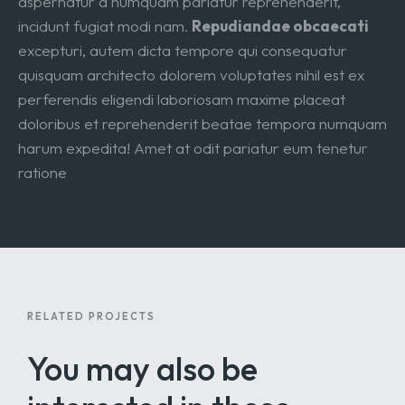
aspernatur a numquam pariatur reprehenderit,
incidunt fugiat modi nam.
Repudiandae obcaecati
excepturi, autem dicta tempore qui consequatur
quisquam architecto dolorem voluptates nihil est ex
perferendis eligendi laboriosam maxime placeat
doloribus et reprehenderit beatae tempora numquam
harum expedita! Amet at odit pariatur eum tenetur
ratione
RELATED PROJECTS
You may also be