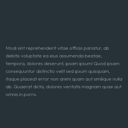
Voluptatem odit ullam veritatis
Modi sint reprehenderit vitae officiis pariatur, ab
debitis voluptate ea eius assumenda beatae,
tempora, dolores deserunt, ipsam ipsum! Quod ipsam
consequuntur distinctio velit sed ipsum quisquam,
itaque placeat error non animi quam aut similique nulla
ab. Quaerat dicta, dolores veritatis magnam quae aut
omnis in porro.