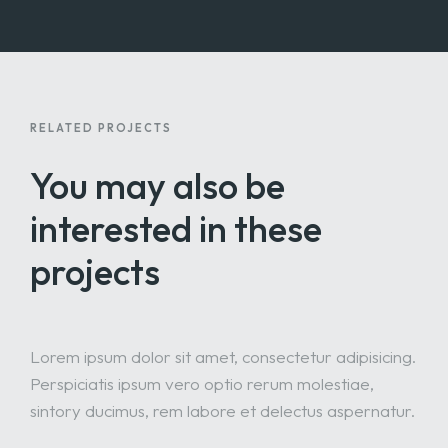
RELATED PROJECTS
You may also be
interested
in these
projects
Lorem ipsum dolor sit amet, consectetur adipisicing.
Perspiciatis ipsum vero optio rerum molestiae,
sintory ducimus, rem labore et delectus aspernatur.