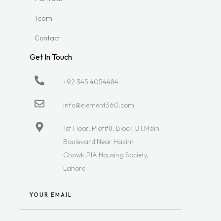
Team
Contact
Get In Touch
+92 345 4054484
info@element360.com
1st Floor, Plot#8, Block-B1,Main
Boulevard Near Hakim
Chowk,PIA Housing Society,
Lahore.
YOUR EMAIL