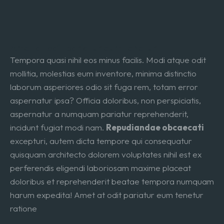
Amet at odit pariatur eum tenetur
Tempora quasi nihil eos minus facilis. Modi atque odit
mollitia, molestias eum inventore, minima distinctio
laborum asperiores odio sit fuga rem, totam error
aspernatur ipsa? Officia doloribus, non perspiciatis,
aspernatur a numquam pariatur reprehenderit,
incidunt fugiat modi nam.
Repudiandae obcaecati
excepturi, autem dicta tempore qui consequatur
quisquam architecto dolorem voluptates nihil est ex
perferendis eligendi laboriosam maxime placeat
doloribus et reprehenderit beatae tempora numquam
harum expedita! Amet at odit pariatur eum tenetur
ratione